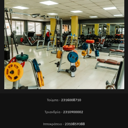
Τούμπα -
2316008710
Τριανδρία -
2310900002
Ιπποκράτειο -
2310859388