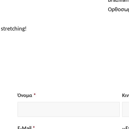
Ορθοσωμ
stretching!
Όνομα
*
Κι
E-Mail
*
--Ε