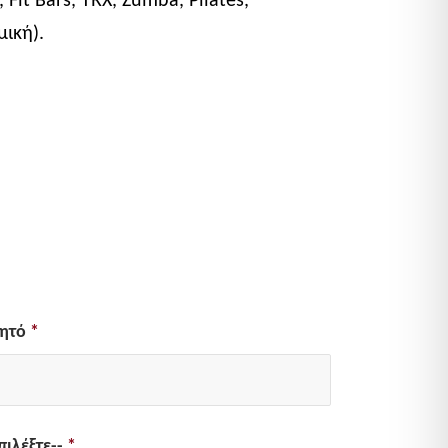
ική).
νητό
*
πιλέξτε--
*