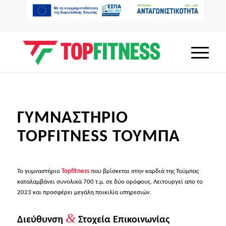
ΓΥΜΝΑΣΤΗΡΙΟ
TOPFITNESS ΤΟΥΜΠΑ
Το γυμναστήριο
Topfitness
που βρίσκεται στην καρδιά της Τούμπας
καταλαμβάνει συνολικά 700 τ.μ. σε δύο ορόφους. Λειτουργεί απο το
2023 και προσφέρει μεγάλη ποικιλία υπηρεσιών.
&
Διεύθυνση
Στοχεία Επικοινωνίας