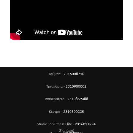
Τούμπα -
2316008710
Τριανδρία -
2310900002
Ιπποκράτειο -
2310859388
Κέντρο -
2310500335
Studio TopFitness Elite -
2316021994
(Παπάφη)