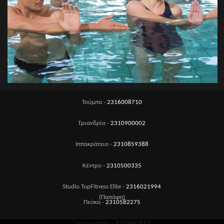
Τούμπα -
2316008710
Τριανδρία -
2310900002
Ιπποκράτειο -
2310859388
Κέντρο -
2310500335
Studio TopFitness Elite -
2316021994
(Παπάφη)
Πεύκα -
2310582275
Σταυρούπολη -
2310641877