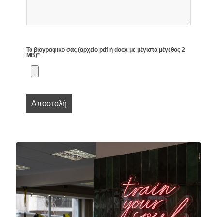
Το βιογραφικό σας (αρχείο pdf ή docx με μέγιστο μέγεθος 2
MB)*