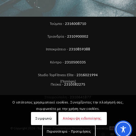
Τούμπα -
2316008710
Τριανδρία -
2310900002
Ιπποκράτειο -
2310859388
Κέντρο -
2310500335
Studio TopFitness Elite -
2316021994
(Παπάφη)
Πεύκα -
2310582275
Σταυρούπολη -
2310641877
Ο ιστότοπος χρησιμοποιεί cookies. Συνεχίζοντας την πλοήγησή σας,
συμφωνείτε με την χρήση των cookies.
Εύοσμος -
2310707500
Συμφωνώ
Απόκρυψη ειδοποίησης.
© Copyright 2026 -
Topfitness - Γυμναστήρια Θεσσαλονίκη
| Powered by
digital4u
Περισσότερα - Προτιμήσεις