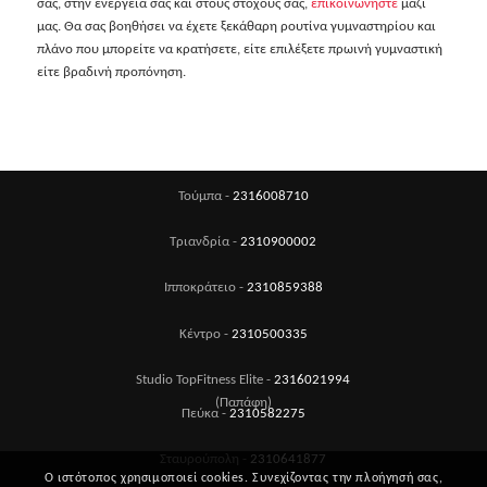
σας, στην ενέργειά σας και στους στόχους σας,
επικοινωνήστε
μαζί
μας. Θα σας βοηθήσει να έχετε ξεκάθαρη ρουτίνα γυμναστηρίου και
πλάνο που μπορείτε να κρατήσετε, είτε επιλέξετε πρωινή γυμναστική
είτε βραδινή προπόνηση.
Τούμπα -
2316008710
Τριανδρία -
2310900002
Ιπποκράτειο -
2310859388
Κέντρο -
2310500335
Studio TopFitness Elite -
2316021994
(Παπάφη)
Πεύκα -
2310582275
Σταυρούπολη -
2310641877
Ο ιστότοπος χρησιμοποιεί cookies. Συνεχίζοντας την πλοήγησή σας,