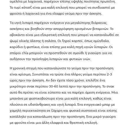
ομελέτα με λαχανικά, παρέχουν επίσης υψηλής ποιότητας πρωτεΐνη.
Το τυρί κότατζ είναι μια καλή επιλογή που μπορεί να συνδυαστεί με
φρούτα ή λαχανικά για ένα ελαφρύ γεύμα πριν την άσκηση.
Τα υγιή λιπαρά παρέχουν ενέργεια για μεγαλύτερης διάρκειας
ασκήσεις και βοηθούν στην απορρόφηση ορισμένων βιταμινών. Το
αβοκάντο είναι μια εξαιρετική επιλογή που μπορεί να καταναλωθεί σε
ψωμί ολικής άλεσης ή σαλάτα. Οι ξηροί καρποί, όπως αμύγδαλα,
καρύδια ή φιστίκια, είναι επίσης μια καλή πηγή υγιών λιπαρών. Οι
σπόροι chia μπορούν να προστεθούν σε σμούθι ή γιαούρτι για να
αυξήσουν την πρόσληψη λιπαρών και φυτικών ινών.
Η χρονική στιγμή που καταναλώνετε το γεύμα πριν την προπόνηση
είναι κρίσιμη. Συνιστάται να τρώτε ένα πλήρες γεύμα περίπου 2-3
ώρες πριν την άσκηση. Αν δεν έχετε τόσο χρόνο, επιλέξτε ένα
μικρότερο σνακ περίπου 30-60 λεπτά πριν την προπόνηση. Το σνακ
αυτό θα πρέπει να είναι εύπεπτο και να παρέχει άμεση ενέργεια. Μια
μπανάνα με φυστικοβούτυρο είναι μια καλή επιλογή, καθώς είναι
πλούσια σε υδατάνθρακες και υγιή λιπαρά. Ένα ενεργειακό μπαρ με
χαμηλή περιεκτικότητα σε ζάχαρη και φυσικά συστατικά είναι επίσης
κατάλληλο για κατανάλωση πριν την προπόνηση. Ένα μικρό γιαούρτι
με φρούτα είναι μια άλλη ελαφριά και θρεπτική επιλογή.