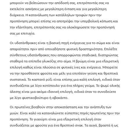
μπορούν να βελτιώσουν την απόδοσή σας, επιτρέποντάς σας να
εκτελείτε ασκήσεις με μεγαλύτερη ένταση και για μεγαλύτερη
διάρκεια. Η κατανάλωση των κατάλληλων τροφών πριν την
προπόνηση μπορεί επίσης να αποτρέψει την υπερβολική κόπωση και
την εξάντληση, επιτρέποντάς σας να ολοκληρώσετε την προπόνησή
σας με επιτυχία.
Οι υδατάνθρακες είναι η βασική πηγή ενέργειας για το σώμα και είναι
απαραίτητοι πριν από οποιαδήποτε φυσική δραστηριότητα. Επιλέξτε
σύνθετους υδατάνθρακες που απορροφώνται σταδιακά, διατηρώντας
σταθερά τα επίπεδα γλυκόζης στο αίμα. Η βρώμη είναι μια εξαιρετική
επιλογή καθώς είναι πλούσια σε φυτικές ίνες και ενέργεια. Μπορείτε
να την προσθέσετε φρούτα και μέλι για επιπλέον γεύση και θρεπτικά
συστατικά. Το καστανό ρύζι είναι επίσης μια καλή επιλογή, ειδικά όταν
συνδυάζεται με λίγο κοτόπουλο για ένα πλήρες γεύμα. Το ψωμί ολικής
άλεσης είναι μια ακόμα ιδανική επιλογή, ειδικά όταν το συνοδεύετε
με λίγο φυστικοβούτυρο ή αβοκάντο.
Οι πρωτεΐνες βοηθούν στην αποκατάσταση και την ανάπτυξη των
μυών. Είναι καλό να καταναλώνετε εύπεπτες πηγές πρωτεΐνης πριν την
προπόνηση. Το γιαούρτι είναι μια εξαιρετική επιλογή όταν
συνδυάζεται με φρούτα για ένα θρεπτικό σνακ. Τα αυγά, βραστά ή ως