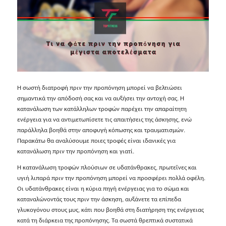
Η σωστή διατροφή πριν την προπόνηση μπορεί να βελτιώσει
σημαντικά την απόδοσή σας και να αυξήσει την αντοχή σας. Η
κατανάλωση των κατάλληλων τροφών παρέχει την απαραίτητη
ενέργεια για να αντιμετωπίσετε τις απαιτήσεις της άσκησης, ενώ
παράλληλα βοηθά στην αποφυγή κόπωσης και τραυματισμών.
Παρακάτω θα αναλύσουμε ποιες τροφές είναι ιδανικές για
κατανάλωση πριν την προπόνηση και γιατί.
Η κατανάλωση τροφών πλούσιων σε υδατάνθρακες, πρωτεΐνες και
υγιή λιπαρά πριν την προπόνηση μπορεί να προσφέρει πολλά οφέλη.
Οι υδατάνθρακες είναι η κύρια πηγή ενέργειας για το σώμα και
καταναλώνοντάς τους πριν την άσκηση, αυξάνετε τα επίπεδα
γλυκογόνου στους μυς, κάτι που βοηθά στη διατήρηση της ενέργειας
κατά τη διάρκεια της προπόνησης. Τα σωστά θρεπτικά συστατικά