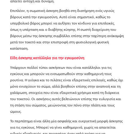
απαιτεί αντοχή και δύναμη.
Επιπλέον, η σωματική άσκηση βοηθά στη διατήρηση ενός υγιούς
βάρους κατά την εγκυμοσύνη. Αυτό είναι σημαντικό, καθώς το
υπερβολικό βάρος μπορεί να αυξήσει τον κίνδυνο για επιπλοκές,
όπως η υπέρταση και ο διαβήτης κύησης. Η σωστή διαχείριση του
βάρους μέσω της άσκησης συμβάλλει επίσης στην ταχύτερη ανάκαμψη
μετά τον τοκετό και στην επιστροφή στη φυσιολογική φυσική
κατάσταση.
Είδη άσκησης κατάλληλα για την εγκυμοσύνη
Υπάρχουν πολλοί τύποι ασκήσεων που είναι κατάλληλοι για τις
εγκύους και μπορούν να ενσωματωθούν στην καθημερινή τους
ρουτίνα. Η γιόγκα και το πιλάτες είναι εξαιρετικές επιλογές, καθώς όχι
μόνο ενισχύουν το σώμα, αλλά βοηθούν επίσης στην αναπνοή και τη
χαλάρωση, στοιχεία που είναι εξαιρετικά χρήσιμα κατά τη διάρκεια
του τοκετού. Οι ασκήσεις αυτές βελτιώνουν επίσης την ευλυγισία και
τη στάση του σώματος, μειώνοντας τον πόνο στην πλάτη και τους
ώμους.
Το περπάτημα είναι άλλη μία ασφαλής και ευεργετική μορφή άσκησης
για τις εγκύους. Μπορεί να γίνει καθημερινά, χωρίς να απαιτείται
ειδικός εξοπλισμός, και προσφέρει έναν απλό τρόπο για να