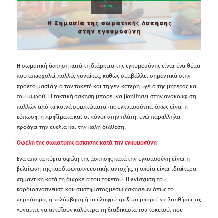
Η σωματική άσκηση κατά τη διάρκεια της εγκυμοσύνης είναι ένα θέμα
που απασχολεί πολλές γυναίκες, καθώς συμβάλλει σημαντικά στην
προετοιμασία για τον τοκετό και τη γενικότερη υγεία της μητέρας και
του μωρού. Η τακτική άσκηση μπορεί να βοηθήσει στην ανακούφιση
πολλών από τα κοινά συμπτώματα της εγκυμοσύνης, όπως είναι η
κόπωση, η πρηξίματα και οι πόνοι στην πλάτη, ενώ παράλληλα
προάγει την ευεξία και την καλή διάθεση.
Οφέλη της σωματικής άσκησης κατά την εγκυμοσύνη
Ένα από τα κύρια οφέλη της άσκησης κατά την εγκυμοσύνη είναι η
βελτίωση της καρδιοαναπνευστικής αντοχής, η οποία είναι ιδιαίτερα
σημαντική κατά τη διάρκεια του τοκετού. Η ενίσχυση του
καρδιοαναπνευστικού συστήματος μέσω ασκήσεων όπως το
περπάτημα, η κολύμβηση ή το ελαφρύ τρέξιμο μπορεί να βοηθήσει τις
γυναίκες να αντέξουν καλύτερα τη διαδικασία του τοκετού, που