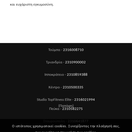
και ευχάριστη εγκυμοσύνη.
Τούμπα -
2316008710
Τριανδρία -
2310900002
Ιπποκράτειο -
2310859388
Κέντρο -
2310500335
Studio TopFitness Elite -
2316021994
(Παπάφη)
Πεύκα -
2310582275
Σταυρούπολη -
2310641877
Ο ιστότοπος χρησιμοποιεί cookies. Συνεχίζοντας την πλοήγησή σας,