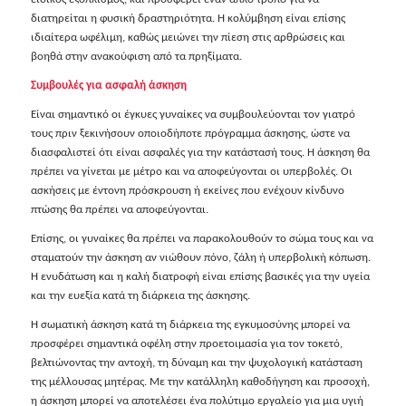
διατηρείται η φυσική δραστηριότητα. Η κολύμβηση είναι επίσης
ιδιαίτερα ωφέλιμη, καθώς μειώνει την πίεση στις αρθρώσεις και
βοηθά στην ανακούφιση από τα πρηξίματα.
Συμβουλές για ασφαλή άσκηση
Είναι σημαντικό οι έγκυες γυναίκες να συμβουλεύονται τον γιατρό
τους πριν ξεκινήσουν οποιοδήποτε πρόγραμμα άσκησης, ώστε να
διασφαλιστεί ότι είναι ασφαλές για την κατάστασή τους. Η άσκηση θα
πρέπει να γίνεται με μέτρο και να αποφεύγονται οι υπερβολές. Οι
ασκήσεις με έντονη πρόσκρουση ή εκείνες που ενέχουν κίνδυνο
πτώσης θα πρέπει να αποφεύγονται.
Επίσης, οι γυναίκες θα πρέπει να παρακολουθούν το σώμα τους και να
σταματούν την άσκηση αν νιώθουν πόνο, ζάλη ή υπερβολική κόπωση.
Η ενυδάτωση και η καλή διατροφή είναι επίσης βασικές για την υγεία
και την ευεξία κατά τη διάρκεια της άσκησης.
Η σωματική άσκηση κατά τη διάρκεια της εγκυμοσύνης μπορεί να
προσφέρει σημαντικά οφέλη στην προετοιμασία για τον τοκετό,
βελτιώνοντας την αντοχή, τη δύναμη και την ψυχολογική κατάσταση
της μέλλουσας μητέρας. Με την κατάλληλη καθοδήγηση και προσοχή,
η άσκηση μπορεί να αποτελέσει ένα πολύτιμο εργαλείο για μια υγιή