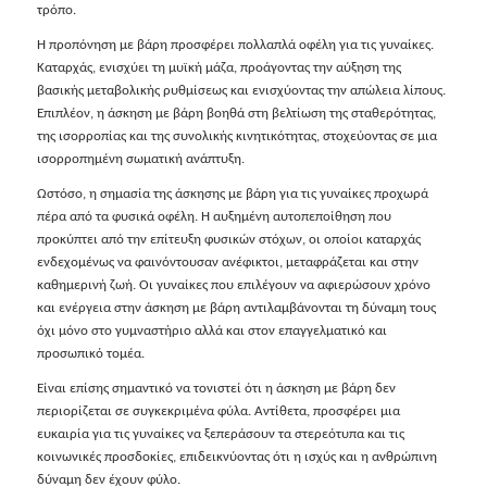
τρόπο.
Η προπόνηση με βάρη προσφέρει πολλαπλά οφέλη για τις γυναίκες.
Καταρχάς, ενισχύει τη μυϊκή μάζα, προάγοντας την αύξηση της
βασικής μεταβολικής ρυθμίσεως και ενισχύοντας την απώλεια λίπους.
Επιπλέον, η άσκηση με βάρη βοηθά στη βελτίωση της σταθερότητας,
της ισορροπίας και της συνολικής κινητικότητας, στοχεύοντας σε μια
ισορροπημένη σωματική ανάπτυξη.
Ωστόσο, η σημασία της άσκησης με βάρη για τις γυναίκες προχωρά
πέρα από τα φυσικά οφέλη. Η αυξημένη αυτοπεποίθηση που
προκύπτει από την επίτευξη φυσικών στόχων, οι οποίοι καταρχάς
ενδεχομένως να φαινόντουσαν ανέφικτοι, μεταφράζεται και στην
καθημερινή ζωή. Οι γυναίκες που επιλέγουν να αφιερώσουν χρόνο
και ενέργεια στην άσκηση με βάρη αντιλαμβάνονται τη δύναμη τους
όχι μόνο στο γυμναστήριο αλλά και στον επαγγελματικό και
προσωπικό τομέα.
Είναι επίσης σημαντικό να τονιστεί ότι η άσκηση με βάρη δεν
περιορίζεται σε συγκεκριμένα φύλα. Αντίθετα, προσφέρει μια
ευκαιρία για τις γυναίκες να ξεπεράσουν τα στερεότυπα και τις
κοινωνικές προσδοκίες, επιδεικνύοντας ότι η ισχύς και η ανθρώπινη
δύναμη δεν έχουν φύλο.