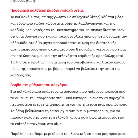
σήκωναν βάρη.
Προσφέρει καλύτερη καρδιαγγειακή υγεία.
Το κοιλιακό λίπος (επίσης γνωστό ως σπλαχνικό λίπος) κάθεται μέσα
και γύρω από τα ζωτικά όργανα, συμπεριλαμβανομένης και της
καρδιάς. Ερευνητές από το Πανεπιστήμιο του Μίσιγκαν διαπίστωσαν
ότι οι άνθρωποι που έκαναν τρείς συνολικά προπονήσεις δύναμης την
εβδομάδα, για δύο μήνες παρουσίασαν μείωση της διαστολικής
αρτηριακής τους πίεσης κατά μέσο όρο 8 μονάδων, γεγονός που είναι
αρκετό ώστε να μειώσει την πιθανότητα καρδιακής προσβολής κατά
15%. Έτσι, η πρόληψη ή η μείωση του υπερβολικού κοιλιακού λίπους
μέσω της προπόνησης με βάρη, μπορεί να βελτιώσει την υγεία της
καρδιάς σας.
Βοηθά στη ρύθμιση του σακχάρου
Στα μυϊκά κύτταρα υπάρχουν μεταφορείς, που παίρνουν γλυκόζη από
το αίμα και τη μεταφέρουν στα μυϊκά κύτταρα με σκοπό να παραχθεί
περισσότερη ενέργεια, απαραίτητη για την επίτευξη μιας προπόνησης.
Τα βάρη βελτιώνουν τη λειτουργία αυτών των μεταφορέων, για να
πάρουν πολύ περισσότερη γλυκόζη απ’ότι συνήθως, μειώνοντας έτσι
τα επίπεδα σακχάρου στο αίμα.
Παρόλο που είδαμε μερικά από τα πλεονεκτήματα που μας προσφέρει