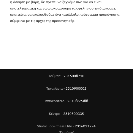
η άσκηση με βάρη, δε πρέπει να ξεχνάμε πως για να είναι
αποτελεσματική και να αποκομίσουμε τα οφέλη που επιδιώκουμε,
απαιτείται να ακολουθούμε ένα κατάλληλο πρόγραμμα προπόνησης,
σύμφωνα με τις αρχές της προπονητικής.
Τούμπα -
2316008710
Τριανδρία -
2310900002
Ιπποκράτειο -
2310859388
Κέντρο -
2310500335
Studio TopFitness Elite -
2316021994
(Παπάφη)