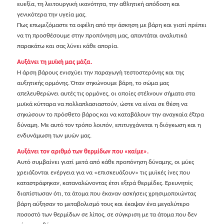
ευεξία, τη λειτουργική ικανότητα, την αθλητική απόδοση και
γενικότερα την υγεία μας.
Πως επωμιζόμαστε τα οφέλη από την άσκηση με βάρη και γιατί πρέπει
να τη προσθέσουμε στην προπόνηση μας, απαντάται αναλυτικά
παρακάτω και σας λύνει κάθε απορία.
Αυξάνει τη μυϊκή μας μάζα.
Η άρση βάρους ενισχύει την παραγωγή τεστοστερόνης και της
αυξητικής ορμόνης. Όταν σηκώνουμε βάρη, το σώμα μας
απελευθερώνει αυτές τις ορμόνες, οι οποίες στέλνουν σήματα στα
μυϊκά κύτταρα να πολλαπλασιαστούν, ώστε να είναι σε θέση να
σηκώσουν το πρόσθετο βάρος και να καταβάλουν την αναγκαία έξτρα
δύναμη. Με αυτό τον τρόπο λοιπόν, επιτυγχάνεται η διόγκωση και η
ενδυνάμωση των μυών μας.
Αυξάνει τον αριθμό των θερμίδων που «καίμε».
Αυτό συμβαίνει γιατί μετά από κάθε προπόνηση δύναμης, οι μύες
χρειάζονται ενέργεια για να «επισκευάζουν» τις μυϊκές ίνες που
καταστράφηκαν, καταναλώνοντας έτσι εξτρά θερμίδες. Ερευνητές
διαπίστωσαν ότι, τα άτομα που έκαναν ασκήσεις χρησιμοποιώντας
βάρη αύξησαν το μεταβολισμό τους και έκαψαν ένα μεγαλύτερο
ποσοστό των θερμίδων σε λίπος, σε σύγκριση με τα άτομα που δεν