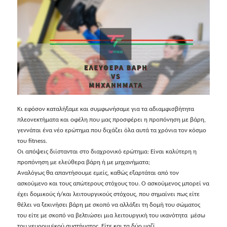
Κι εφόσον καταλήξαμε και συμφωνήσαμε για τα αδιαμφισβήτητα
πλεονεκτήματα και οφέλη που μας προσφέρει η προπόνηση με βάρη,
γεννάται ένα νέο ερώτημα που διχάζει όλα αυτά τα χρόνια τον κόσμο
του fitness.
Οι απόψεις διίστανται στο διαχρονικό ερώτημα: Είναι καλύτερη η
προπόνηση με ελεύθερα βάρη ή με μηχανήματα;
Aναλόγως θα απαντήσουμε εμείς, καθώς εξαρτάται από τον
ασκούμενο και τους απώτερους στόχους του. Ο ασκούμενος μπορεί να
έχει δομικούς ή/και λειτουργικούς στόχους, που σημαίνει πως είτε
θέλει να ξεκινήσει βάρη με σκοπό να αλλάξει τη δομή του σώματος
του είτε με σκοπό να βελτιώσει μια λειτουργική του ικανότητα μέσω
του νευρομυϊκού συστήματος. Είτε και τα δύο μαζί.